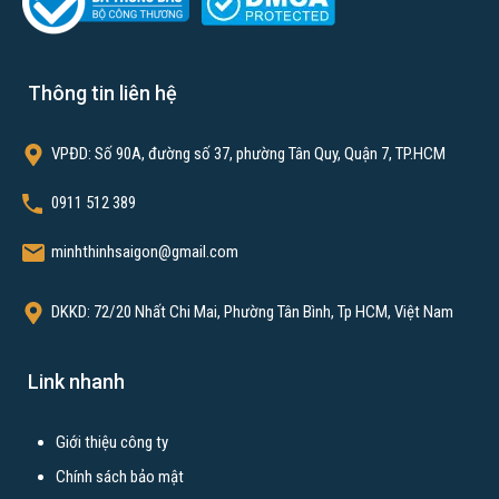
Xây dựng nhà trọn gói
Xây dựng nhà phần thô
Xây dựng nhà tiền chế
Thông tin liên hệ
Xây khách sạn
VPĐD: Số 90A, đường số 37, phường Tân Quy, Quận 7, TP.HCM
Thi công hoàn thiện
Sửa nhà trọn gói
0911 512 389
Thiết kế thi công nhà hàng
minhthinhsaigon@gmail.com
Thiết kế thi công nội thất văn phòng
Thiết kế thi công quán cafe
DKKD: 72/20 Nhất Chi Mai, Phường Tân Bình, Tp HCM, Việt Nam
Xây nhà trọ
Link nhanh
Bài viết xem nhiều
Giới thiệu công ty
Xây dựng nhà trọn gói TPHCM
Chính sách bảo mật
Xây nhà tại Cần Thơ