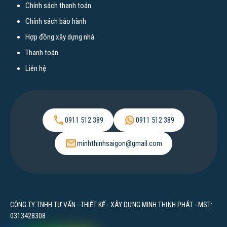
Chính sách thanh toán
Xây nhà tại Biên Hòa Đồng Nai
Chính sách bảo hành
Xây nhà tại Bến Tre
Hợp đồng xây dựng nhà
Xây nhà tại Tây Ninh
Thanh toán
Xây nhà tại An Giang
Liên hệ
Xây nhà tại Kiên Giang
Xây nhà tại Tiền Giang
Xây nhà tại Bình Dương
0911 512 389
0911 512 389
Xây nhà tại Vũng Tàu
Xây nhà tại Bình Thuận
minhthinhsaigon@gmail.com
Xây nhà tại Long An
Chi phí xây nhà
CÔNG TY TNHH TƯ VẤN - THIẾT KẾ - XÂY DỰNG MINH THỊNH PHÁT - MST:
Chi phí xây nhà cấp 4
0313428308