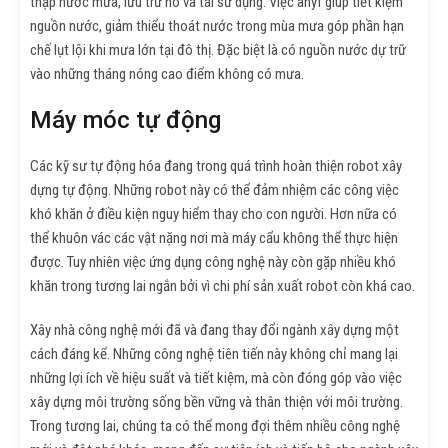
thập nước mưa, lưu trữ nó và tái sử dụng. Việc anyf giúp tiết kiệm
nguồn nước, giảm thiểu thoát nước trong mùa mưa góp phần hạn
chế lụt lội khi mưa lớn tại đô thị. Đặc biệt là có nguồn nước dự trữ
vào những tháng nóng cao điểm không có mưa.
Máy móc tự động
Các kỹ sư tự động hóa đang trong quá trình hoàn thiện robot xây
dựng tự động. Những robot này có thể đảm nhiệm các công việc
khó khăn ở điều kiện nguy hiểm thay cho con người. Hơn nữa có
thể khuôn vác các vật nặng nơi mà máy cẩu không thể thực hiện
được. Tuy nhiên việc ứng dụng công nghệ này còn gặp nhiều khó
khăn trong tương lai ngắn bởi vì chi phí sản xuất robot còn khá cao.
Xây nhà công nghệ mới đã và đang thay đổi ngành xây dựng một
cách đáng kể. Những công nghệ tiên tiến này không chỉ mang lại
những lợi ích về hiệu suất và tiết kiệm, mà còn đóng góp vào việc
xây dựng môi trường sống bền vững và thân thiện với môi trường.
Trong tương lai, chúng ta có thể mong đợi thêm nhiều công nghệ