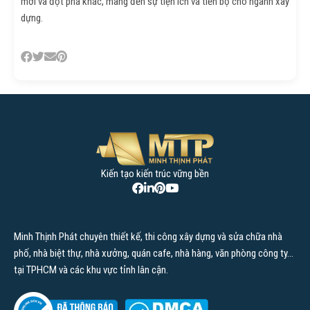
mới và đột phá khác, mang đến sự tiện ích và tiến bộ cho ngành xây
dựng.
Danh mục
Báo giá xây dựng
Kiến tạo kiến trúc vững bền
Cẩm nang xây dựng
Kiến thức nhà ở
Ngoại thất
Minh Thịnh Phát chuyên thiết kế, thi công xây dựng và sửa chữa nhà
Nội thất
phố, nhà biệt thự, nhà xưởng, quán cafe, nhà hàng, văn phòng công ty…
tại TPHCM và các khu vực tỉnh lân cận.
Dịch vụ của chúng tôi