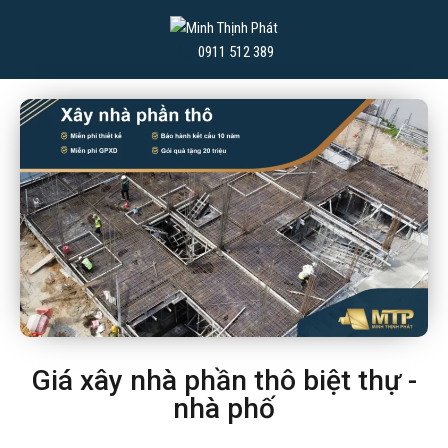
0911 512 389
Giá xây nhà phần thô biệt thự -
nhà phố