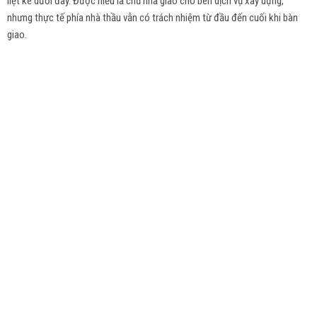
liệt kê dưới đây. Được hiểu là chủ nhà giao cho bên dịch vụ xây dựng,
nhưng thực tế phía nhà thầu vẫn có trách nhiệm từ đầu đến cuối khi bàn
giao.