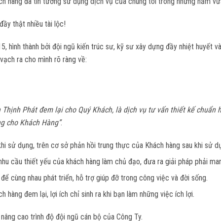
h hàng đã tin tưởng sử dụng dịch vụ của chúng tôi trong những năm vừ
ầy thật nhiều tài lộc!
, hình thành bởi đội ngũ kiến trúc sư, kỹ sư xây dựng đầy nhiệt huyết v
vạch ra cho mình rõ ràng về:
ịnh Phát đem lại cho Quý Khách, là dịch vụ tư vấn thiết kế chuẩn ho
ượng cho Khách Hàng”
.
hi sử dụng, trên cơ sở phản hồi trung thực của Khách hàng sau khi sử d
y nhu cầu thiết yếu của khách hàng làm chủ đạo, đưa ra giải pháp phải ma
 để cùng nhau phát triển, hỗ trợ giúp đỡ trong công việc và đời sống.
h hàng đem lại, lợi ích chỉ sinh ra khi bạn làm những việc ích lợi.
nâng cao trình độ đội ngũ cán bộ của Công Ty.