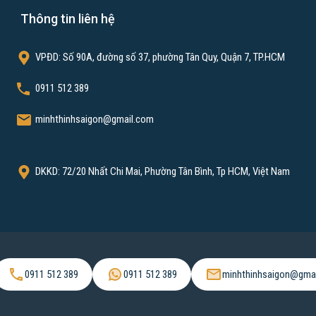
g, cửa hàng,…
Thông tin liên hệ
VPĐD: Số 90A, đường số 37, phường Tân Quy, Quận 7, TP.HCM
0911 512 389
át
minhthinhsaigon@gmail.com
M
DKKD: 72/20 Nhất Chi Mai, Phường Tân Bình, Tp HCM, Việt Nam
7, TP HCM
0911 512 389
0911 512 389
minhthinhsaigon@gma