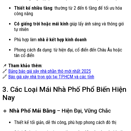
Thiết kế nhiều tầng
: thường từ 2 đến 6 tầng để tối ưu hóa
công năng
Có giếng trời hoặc mái kính
giúp lấy ánh sáng và thông gió
tự nhiên
Phù hợp làm
nhà ở kết hợp kinh doanh
Phong cách đa dạng: từ hiện đại, cổ điển đến Châu Âu hoặc
tân cổ điển
📌
Tham khảo thêm
:
🔗
Bảng báo giá xây nhà phần thô mới nhất 2025
🔗
Báo giá xây nhà trọn gói tại TP.HCM và các tỉnh
3. Các Loại Mái Nhà Phố Phổ Biến Hiện
Nay
🔹
Nhà Phố Mái Bằng
– Hiện Đại, Vững Chắc
Thiết kế tối giản, dễ thi công, phù hợp phong cách đô thị