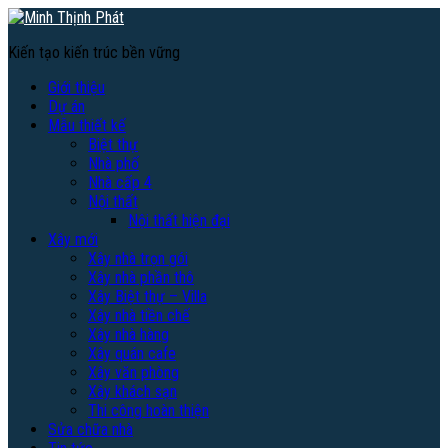
Kiến tạo kiến trúc bền vững
Giới thiệu
Dự án
Mẫu thiết kế
Biệt thự
Nhà phố
Nhà cấp 4
Nội thất
Nội thất hiện đại
Xây mới
Xây nhà trọn gói
Xây nhà phần thô
Xây Biệt thự – Villa
Xây nhà tiền chế
Xây nhà hàng
Xây quán cafe
Xây văn phòng
Xây khách sạn
Thi công hoàn thiện
Sửa chữa nhà