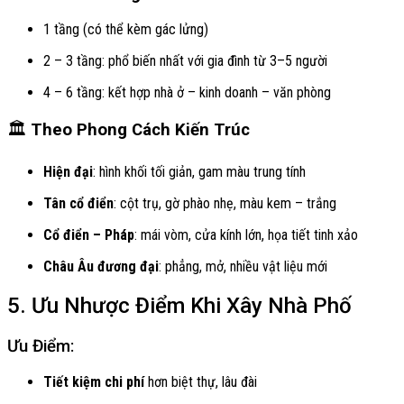
1 tầng (có thể kèm gác lửng)
2 – 3 tầng: phổ biến nhất với gia đình từ 3–5 người
4 – 6 tầng: kết hợp nhà ở – kinh doanh – văn phòng
🏛️
Theo Phong Cách Kiến Trúc
Hiện đại
: hình khối tối giản, gam màu trung tính
Tân cổ điển
: cột trụ, gờ phào nhẹ, màu kem – trắng
Cổ điển – Pháp
: mái vòm, cửa kính lớn, họa tiết tinh xảo
Châu Âu đương đại
: phẳng, mở, nhiều vật liệu mới
5. Ưu Nhược Điểm Khi Xây Nhà Phố
Ưu Điểm:
Tiết kiệm chi phí
hơn biệt thự, lâu đài