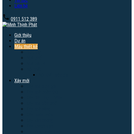
Tin tức
Liên hệ
0911 512 389
Giới thiệu
Dự án
Mẫu thiết kế
Biệt thự
Nhà phố
Nhà cấp 4
Nội thất
Nội thất hiện đại
Xây mới
Xây nhà trọn gói
Xây nhà phần thô
Xây Biệt thự – Villa
Xây nhà tiền chế
Xây nhà hàng
Xây quán cafe
Xây văn phòng
Xây khách sạn
Thi công hoàn thiện