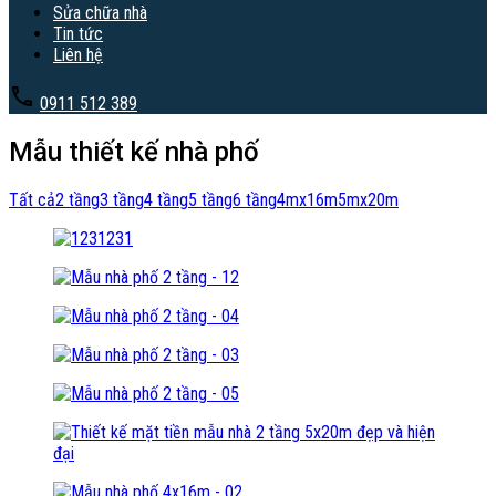
Sửa chữa nhà
Tin tức
Liên hệ
0911 512 389
Mẫu thiết kế nhà phố
Tất cả
2 tầng
3 tầng
4 tầng
5 tầng
6 tầng
4mx16m
5mx20m