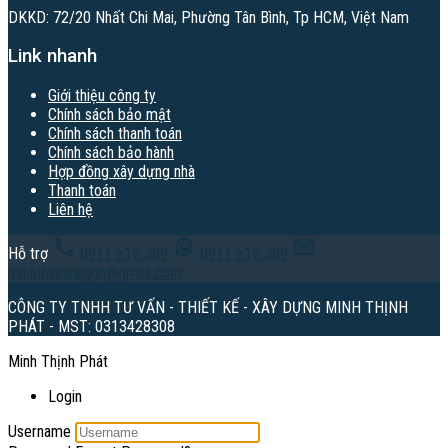
DKKD: 72/20 Nhất Chi Mai, Phường Tân Bình, Tp HCM, Việt Nam
Link nhanh
Giới thiệu công ty
Chính sách bảo mật
Chính sách thanh toán
Chính sách bảo hành
Hợp đồng xây dựng nhà
Thanh toán
Liên hệ
Hỗ trợ
0911 512 389
0911 512 389
minhthinhsaigon@gmail.com
CÔNG TY TNHH TƯ VẤN - THIẾT KẾ - XÂY DỰNG MINH THỊNH
PHÁT - MST: 0313428308
Minh Thịnh Phát
Login
Username