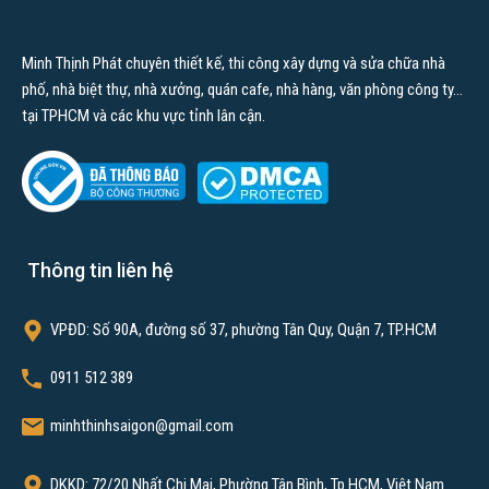
Ngoại thất
Minh Thịnh Phát chuyên thiết kế, thi công xây dựng và sửa chữa nhà
Nội thất
phố, nhà biệt thự, nhà xưởng, quán cafe, nhà hàng, văn phòng công ty…
tại TPHCM và các khu vực tỉnh lân cận.
Dịch vụ của chúng tôi
Xây dựng nhà trọn gói
Xây dựng nhà phần thô
Xây dựng nhà tiền chế
Thông tin liên hệ
Xây khách sạn
Thi công hoàn thiện
VPĐD: Số 90A, đường số 37, phường Tân Quy, Quận 7, TP.HCM
Sửa nhà trọn gói
0911 512 389
Thiết kế thi công nhà hàng
minhthinhsaigon@gmail.com
Thiết kế thi công nội thất văn phòng
Thiết kế thi công quán cafe
DKKD: 72/20 Nhất Chi Mai, Phường Tân Bình, Tp HCM, Việt Nam