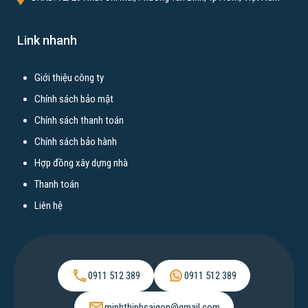
Xây nhà trọ
Link nhanh
Bài viết xem nhiều
Giới thiệu công ty
Xây dựng nhà trọn gói TPHCM
Chính sách bảo mật
Xây nhà tại Cần Thơ
Chính sách thanh toán
Xây nhà tại Biên Hòa Đồng Nai
Chính sách bảo hành
Xây nhà tại Bến Tre
Hợp đồng xây dựng nhà
Xây nhà tại Tây Ninh
Thanh toán
Xây nhà tại An Giang
Liên hệ
Xây nhà tại Kiên Giang
Xây nhà tại Tiền Giang
Xây nhà tại Bình Dương
0911 512 389
0911 512 389
Xây nhà tại Vũng Tàu
Xây nhà tại Bình Thuận
minhthinhsaigon@gmail.com