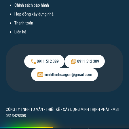
Chính sách bảo hành
Xây nhà tại Bến Tre
Hợp đồng xây dựng nhà
Xây nhà tại Tây Ninh
Thanh toán
Xây nhà tại An Giang
Liên hệ
Xây nhà tại Kiên Giang
Xây nhà tại Tiền Giang
Xây nhà tại Bình Dương
0911 512 389
0911 512 389
Xây nhà tại Vũng Tàu
Xây nhà tại Bình Thuận
minhthinhsaigon@gmail.com
Xây nhà tại Long An
Chi phí xây nhà
CÔNG TY TNHH TƯ VẤN - THIẾT KẾ - XÂY DỰNG MINH THỊNH PHÁT - MST:
Chi phí xây nhà cấp 4
0313428308
Chi phí xây dựng nhà phố