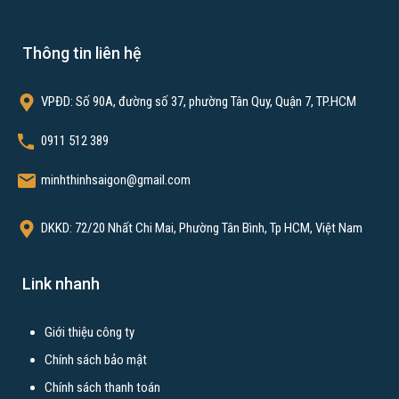
Xây dựng nhà phần thô
Xây dựng nhà tiền chế
Thông tin liên hệ
Xây khách sạn
Thi công hoàn thiện
VPĐD: Số 90A, đường số 37, phường Tân Quy, Quận 7, TP.HCM
Sửa nhà trọn gói
0911 512 389
Thiết kế thi công nhà hàng
minhthinhsaigon@gmail.com
Thiết kế thi công nội thất văn phòng
Thiết kế thi công quán cafe
DKKD: 72/20 Nhất Chi Mai, Phường Tân Bình, Tp HCM, Việt Nam
Xây nhà trọ
Link nhanh
Bài viết xem nhiều
Giới thiệu công ty
Xây dựng nhà trọn gói TPHCM
Chính sách bảo mật
Xây nhà tại Cần Thơ
Chính sách thanh toán
Xây nhà tại Biên Hòa Đồng Nai