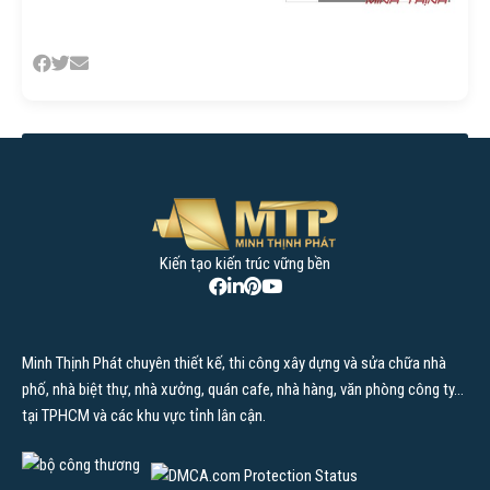
Danh mục
Báo giá xây dựng
Cẩm nang xây dựng
Kiến tạo kiến trúc vững bền
Kiến thức nhà ở
Ngoại thất
Nội thất
Minh Thịnh Phát chuyên thiết kế, thi công xây dựng và sửa chữa nhà
phố, nhà biệt thự, nhà xưởng, quán cafe, nhà hàng, văn phòng công ty…
tại TPHCM và các khu vực tỉnh lân cận.
Dịch vụ của chúng tôi
Xây dựng nhà trọn gói