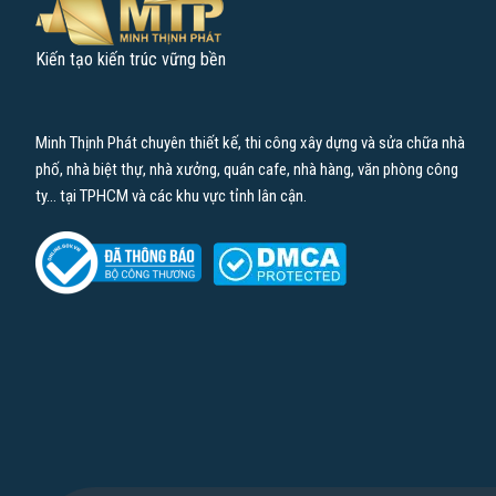
Kiến tạo kiến trúc vững bền
Minh Thịnh Phát chuyên thiết kế, thi công xây dựng và sửa chữa nhà
phố, nhà biệt thự, nhà xưởng, quán cafe, nhà hàng, văn phòng công
ty… tại TPHCM và các khu vực tỉnh lân cận.
Nếu bạn còn đang thắc mắc nó sẽ làm được gì thì có thể tham kh