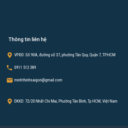
Thông tin liên hệ
VPĐD: Số 90A, đường số 37, phường Tân Quy, Quận 7, TP.HCM
0911 512 389
minhthinhsaigon@gmail.com
DKKD: 72/20 Nhất Chi Mai, Phường Tân Bình, Tp HCM, Việt Nam
ảo qua các bài viết blog rpa để có thêm kiến thức về mảng này.