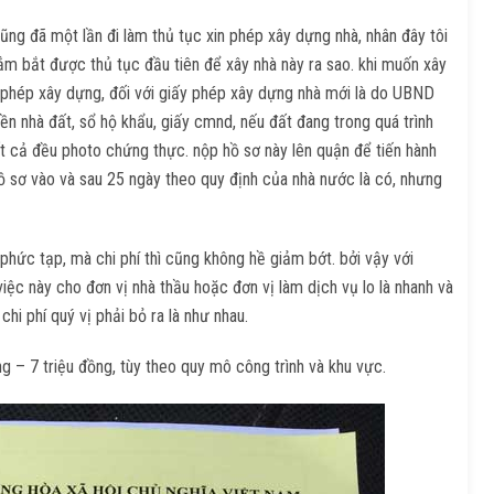
cũng đã một lần đi làm thủ tục xin phép xây dựng nhà, nhân đây tôi
nắm bắt được thủ tục đầu tiên để xây nhà này ra sao. khi muốn xây
ấy phép xây dựng, đối với giấy phép xây dựng nhà mới là do UBND
n nhà đất, sổ hộ khẩu, giấy cmnd, nếu đất đang trong quá trình
t cả đều photo chứng thực. nộp hồ sơ này lên quận để tiến hành
 hồ sơ vào và sau 25 ngày theo quy định của nhà nước là có, nhưng
và phức tạp, mà chi phí thì cũng không hề giảm bớt. bởi vậy với
việc này cho đơn vị nhà thầu hoặc đơn vị làm dịch vụ lo là nhanh và
hi phí quý vị phải bỏ ra là như nhau.
ng – 7 triệu đồng, tùy theo quy mô công trình và khu vực.