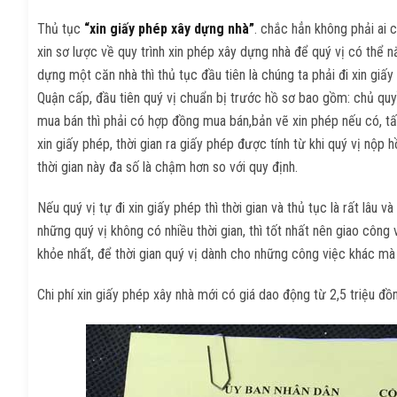
Thủ tục
“xin giấy phép xây dựng nhà”
. chắc hẳn không phải ai 
xin sơ lược về quy trình xin phép xây dựng nhà để quý vị có thể 
dựng một căn nhà thì thủ tục đầu tiên là chúng ta phải đi xin gi
Quận cấp, đầu tiên quý vị chuẩn bị trước hồ sơ bao gồm: chủ quyề
mua bán thì phải có hợp đồng mua bán,bản vẽ xin phép nếu có, tấ
xin giấy phép, thời gian ra giấy phép được tính từ khi quý vị nộp
thời gian này đa số là chậm hơn so với quy định.
Nếu quý vị tự đi xin giấy phép thì thời gian và thủ tục là rất lâu 
những quý vị không có nhiều thời gian, thì tốt nhất nên giao công 
khỏe nhất, để thời gian quý vị dành cho những công việc khác mà c
Chi phí xin giấy phép xây nhà mới có giá dao động từ 2,5 triệu đồ