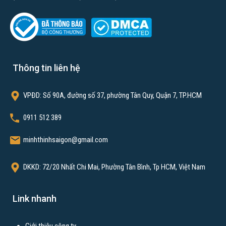
Dịch vụ của chúng tôi
Xây dựng nhà trọn gói
Xây dựng nhà phần thô
Xây dựng nhà tiền chế
Thông tin liên hệ
Xây khách sạn
Thi công hoàn thiện
VPĐD: Số 90A, đường số 37, phường Tân Quy, Quận 7, TP.HCM
Sửa nhà trọn gói
0911 512 389
Thiết kế thi công nhà hàng
minhthinhsaigon@gmail.com
Thiết kế thi công nội thất văn phòng
Thiết kế thi công quán cafe
DKKD: 72/20 Nhất Chi Mai, Phường Tân Bình, Tp HCM, Việt Nam
Xây nhà trọ
Link nhanh
Bài viết xem nhiều