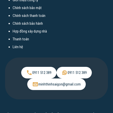
Giới thiệu công ty
Xây dựng nhà trọn gói TPHCM
Chính sách bảo mật
Xây nhà tại Cần Thơ
Chính sách thanh toán
Xây nhà tại Biên Hòa Đồng Nai
Chính sách bảo hành
Xây nhà tại Bến Tre
Hợp đồng xây dựng nhà
Xây nhà tại Tây Ninh
Thanh toán
Xây nhà tại An Giang
Liên hệ
Xây nhà tại Kiên Giang
Xây nhà tại Tiền Giang
Xây nhà tại Bình Dương
0911 512 389
0911 512 389
Xây nhà tại Vũng Tàu
Xây nhà tại Bình Thuận
minhthinhsaigon@gmail.com
Xây nhà tại Long An
Chi phí xây nhà