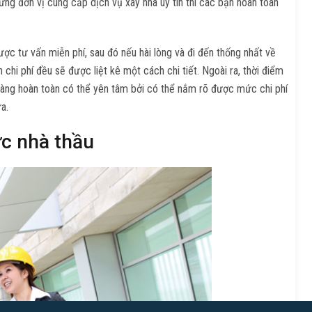
những đơn vị cung cấp dịch vụ xây nhà uy tín thì các bạn hoàn toàn
ợc tư vấn miễn phí, sau đó nếu hài lòng và đi đến thống nhất về
chi phí đều sẽ được liệt kê một cách chi tiết. Ngoài ra, thời điểm
àng hoàn toàn có thể yên tâm bởi có thể nắm rõ được mức chi phí
a.
ực nhà thầu