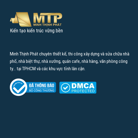
Kiến tạo kiến trúc vững bền
Minh Thịnh Phát chuyên thiết kế, thi công xây dựng và sửa chữa nhà
phố, nhà biệt thự, nhà xưởng, quán cafe, nhà hàng, văn phòng công
ty… tại TPHCM và các khu vực tỉnh lân cận.
Hầu hết các dịch vụ xây nhà ngày nay đều chỉ nhận tiền từ khách
Khách hàng hoàn toàn không phải đóng tiền cọc. Chính vì lẽ đó mà
công trình, đảm bảo tiến độ bàn giao cho khách hàng. Đồng thời,
Hiện nay, trên thị trường có rất nhiều công ty cung cấp dịch vụ 
khi quyết định lựa chọn công ty nào các bạn nên tìm hiểu rõ thông
thân hay qua mạng hoặc trực tiếp đến công ty để tham khảo. Việc