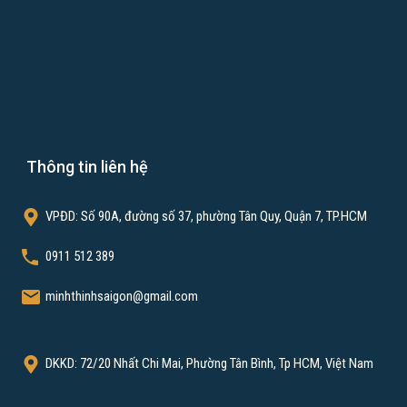
Thông tin liên hệ
VPĐD: Số 90A, đường số 37, phường Tân Quy, Quận 7, TP.HCM
 hàng sau khi đã xây dựng và bàn giao từng hạng mục công trình.
0911 512 389
 các nhà thầu cũng nỗ lực hơn trong việc thi công và hoàn thiện
 khách hàng cũng không cảm thấy gánh nặng về kinh phí xây dựng.
minhthinhsaigon@gmail.com
xây dựng nhà ở. Mỗi công ty đều có thế mạnh riêng. Vì vậy, trước
 tin về công ty đó. Có thể tìm hiểu qua bạn bè, đồng nghiệp, người
DKKD: 72/20 Nhất Chi Mai, Phường Tân Bình, Tp HCM, Việt Nam
 tìm được nhà thầu uy tín, chuyên nghiệp rất quan trọng bởi nó có