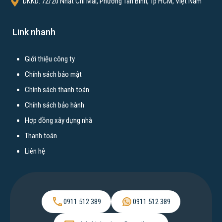
DKKD: 72/20 Nhất Chi Mai, Phường Tân Bình, Tp HCM, Việt Nam
Xây nhà trọ
Link nhanh
Bài viết xem nhiều
Giới thiệu công ty
Xây dựng nhà trọn gói TPHCM
Chính sách bảo mật
Xây nhà tại Cần Thơ
Chính sách thanh toán
Xây nhà tại Biên Hòa Đồng Nai
Chính sách bảo hành
Xây nhà tại Bến Tre
Hợp đồng xây dựng nhà
Xây nhà tại Tây Ninh
Thanh toán
Xây nhà tại An Giang
Liên hệ
Xây nhà tại Kiên Giang
Xây nhà tại Tiền Giang
Xây nhà tại Bình Dương
0911 512 389
0911 512 389
Xây nhà tại Vũng Tàu
Xây nhà tại Bình Thuận