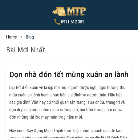
0911 512 389
Home
Blog
Bài Mới Nhất
Dọn nhà đón tết mừng xuân an lành
Dịp tết đến xuân về là dịp mà mọi người được nghỉ ngơi hưởng thụ
mùa xuân an lành hạnh phúc bên gia đình và người thân. Hầu hết
các gia đình Việt hay có thói quen tân trang, sửa chữa, trang trí và
dọn dẹp nhà cửa nhầm rũ bỏ sương gió, bụi trần trong năm cũ và
đón những tài lộc may mắn trog năm mới.
Hãy cùng Xây Dựng Minh Thịnh thực hiện những cách sau để làm
tươi lại không gian sống của gia đình mình trong dịp lễ tết Đinh Dậu