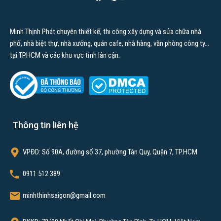
Kiến thức nhà ở
Ngoại thất
Minh Thịnh Phát chuyên thiết kế, thi công xây dựng và sửa chữa nhà
Nội thất
phố, nhà biệt thự, nhà xưởng, quán cafe, nhà hàng, văn phòng công ty…
tại TPHCM và các khu vực tỉnh lân cận.
Dịch vụ của chúng tôi
Xây dựng nhà trọn gói
Xây dựng nhà phần thô
Xây dựng nhà tiền chế
Thông tin liên hệ
Xây khách sạn
Thi công hoàn thiện
VPĐD: Số 90A, đường số 37, phường Tân Quy, Quận 7, TP.HCM
Sửa nhà trọn gói
0911 512 389
Thiết kế thi công nhà hàng
minhthinhsaigon@gmail.com
Thiết kế thi công nội thất văn phòng
Thiết kế thi công quán cafe