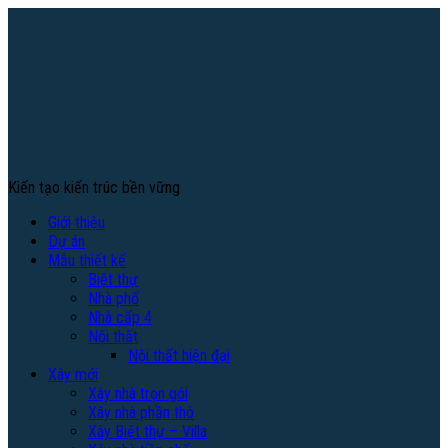
Kiến tạo kiến trúc bền vững
Giới thiệu
Dự án
Mẫu thiết kế
Biệt thự
Nhà phố
Nhà cấp 4
Nội thất
Nội thất hiện đại
Xây mới
Xây nhà trọn gói
Xây nhà phần thô
Xây Biệt thự – Villa