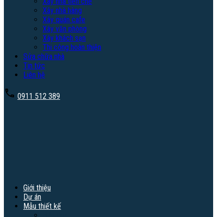
Xây nhà tiền chế
Xây nhà hàng
Xây quán cafe
Xây văn phòng
Xây khách sạn
Thi công hoàn thiện
Sửa chữa nhà
Tin tức
Liên hệ
0911 512 389
Giới thiệu
Dự án
Mẫu thiết kế
Biệt thự