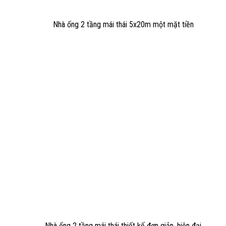
Nhà ống 2 tầng mái thái 5x20m một mặt tiền
Nhà ống 2 tầng mái thái thiết kế đơn giản, hiện đại