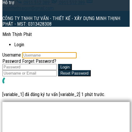
Hỗ trợ
0911 512 389
0911 512 389
minhthinhsaigon@gmail.com
CÔNG TY TNHH TƯ VẤN - THIẾT KẾ - XÂY DỰNG MINH THỊNH
PHÁT - MST: 0313428308
Minh Thịnh Phát
Login
Username
Password
Forget Password?
Login
Reset Password
[variable_1] đã đăng ký tư vấn [variable_2] 1 phút trước.
0911 512 389