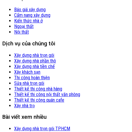
Báo giá xây dựng
Cẩm nang xây dựng
Kiến thức nhà ở
Ngoại thất
Nội thất
Dịch vụ của chúng tôi
Xây dựng nhà trọn gói
Xây dựng nhà phần thô
Xây dựng nhà tiền chế
Xây khách sạn
Thi công hoàn thiện
Sửa nhà trọn gói
Thiết kế thi công nhà hàng
Thiết kế thi công nội thất văn phòng
Thiết kế thi công quán cafe
Xây nhà trọ
Bài viết xem nhiều
Xây dựng nhà trọn gói TPHCM