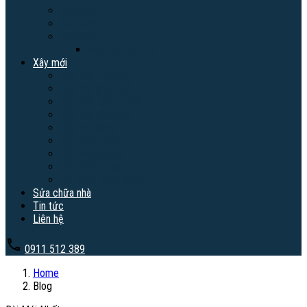
Nhà phố
Nhà cấp 4
Nội thất
Nội thất hiện đại
Xây mới
Xây nhà trọn gói
Xây nhà phần thô
Xây Biệt thự – Villa
Xây nhà tiền chế
Xây nhà hàng
Xây quán cafe
Xây văn phòng
Xây khách sạn
Thi công hoàn thiện
Sửa chữa nhà
Tin tức
Liên hệ
0911 512 389
Home
Blog