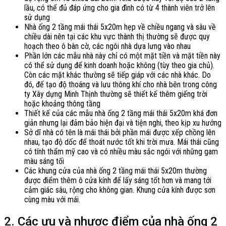
lầu, có thể đủ đáp ứng cho gia đình có từ 4 thành viên trở lên
sử dụng
Nhà ống 2 tầng mái thái 5x20m hẹp về chiều ngang và sâu về
chiều dài nên tại các khu vực thành thị thường sẽ được quy
hoạch theo ô bàn cờ, các ngôi nhà dựa lưng vào nhau
Phần lớn các mẫu nhà này chỉ có một mặt tiền và mặt tiền này
có thể sử dụng để kinh doanh hoặc không (tùy theo gia chủ).
Còn các mặt khác thường sẽ tiếp giáp với các nhà khác. Do
đó, để tạo độ thoáng và lưu thông khí cho nhà bên trong công
ty Xây dựng Minh Thịnh thường sẽ thiết kế thêm giếng trời
hoặc khoảng thông tầng
Thiết kế của các mẫu nhà ống 2 tầng mái thái 5x20m khá đơn
giản nhưng lại đảm bảo hiện đại và tiện nghi, theo kịp xu hướng
Sở dĩ nhà có tên là mái thái bởi phần mái được xếp chồng lên
nhau, tạo độ dốc để thoát nước tốt khi trời mưa. Mái thái cũng
có tính thẩm mỹ cao và có nhiều màu sắc ngói với những gam
màu sáng tối
Các khung cửa của nhà ống 2 tầng mái thái 5x20m thường
được điểm thêm ô cửa kính để lấy sáng tốt hơn và mang tới
cảm giác sâu, rộng cho không gian. Khung cửa kính được sơn
cùng màu với mái.
2. Các ưu và nhược điểm của nhà ống 2