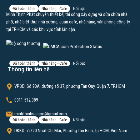
Đã hoàn thành
Nhà hàng - Cafe
Nổi bật
27
Minh Thịnh Phát chuyên thiết kế, thi công xây dựng và sửa chữa nhà
Dựa án xây dựng quán cà phê LEKAO’s COFFEE
phố, nhà biệt thự, nhà xưởng, quán cafe, nhà hàng, văn phòng công ty…
tại TPHCM và các khu vực tỉnh lân cận.
123 Đại Lộ Đồng Khởi, TP Bến Tre
Tiền chế
,
Xây mới
Đã hoàn thành
Nhà hàng - Cafe
Nổi bật
Thông tin liên hệ
Dự án quán cafe THE Monday Coffee
VPĐD: Số 90A, đường số 37, phường Tân Quy, Quận 7, TP.HCM
165B Nguyễn Trãi, Quận 5, TP HCM
Xây mới
0911 512 389
minhthinhsaigon@gmail.com
Đã hoàn thành
Nhà hàng - Cafe
Nổi bật
15
DKKD: 72/20 Nhất Chi Mai, Phường Tân Bình, Tp HCM, Việt Nam
Thi công quán Kai Coffee K300 Tân Bình