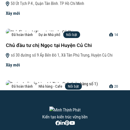
50 Út Tịch P.4 , Quận Tân Bình. TP Hồ Chí Minh
Xây mới
Đã hoàn thành
Dự án Nhà phố
Nổi bật
14
Chủ đầu tư chị Ngọc tại Huyện Củ Chi
số 30 đường số 9 Ấp Bến Đò 1, Xã Tân Phú Trung, Huyện Củ Chi
Xây mới
Đã hoàn thành
Nhà hàng - Cafe
Nổi bật
20
Dự án chuỗi cửa hàng Lộ Thiên Cafe (cửa hàng số 1)
Số 73 đường số 37, Phường Tân Quy, Quận 7, TP HCM
Sửa chữa
,
Tiền chế
Kiến tạo kiến trúc vững bền