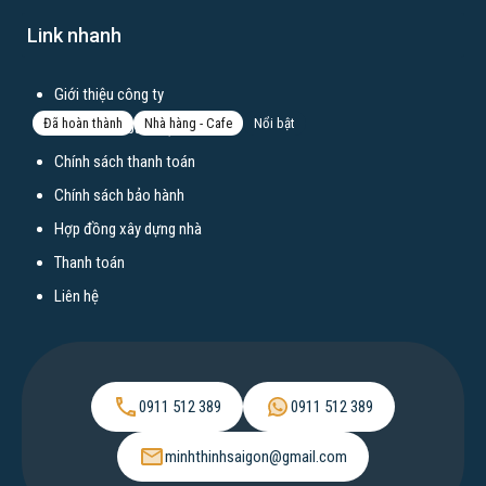
số 1 đường C18, khu K300, Phường 12, Quận Tân Bình, TP HCM
Link nhanh
Xây mới
Giới thiệu công ty
Đã hoàn thành
Nhà hàng - Cafe
Nổi bật
18
Chính sách bảo mật
Chính sách thanh toán
Thi công nhà hàng Tukume – Kitchen & Beer pub
Chính sách bảo hành
627 Lê Văn Lương, Phường Tân Phong, Quận 7, TP HCM
Hợp đồng xây dựng nhà
Tiền chế
,
Xây mới
Thanh toán
Liên hệ
1
2
3
4
0911 512 389
0911 512 389
minhthinhsaigon@gmail.com