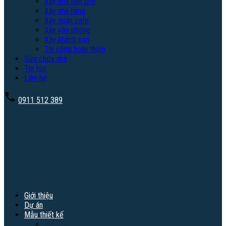
Xây nhà tiền chế
Xây nhà hàng
Xây quán cafe
Xây văn phòng
Xây khách sạn
Thi công hoàn thiện
Sửa chữa nhà
Tin tức
Liên hệ
0911 512 389
Giới thiệu
Dự án
Mẫu thiết kế
Biệt thự