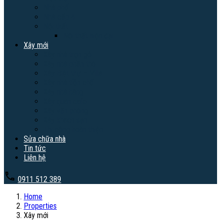
Nhà phố
Nhà cấp 4
Nội thất
Nội thất hiện đại
Xây mới
Xây nhà trọn gói
Xây nhà phần thô
Xây Biệt thự – Villa
Xây nhà tiền chế
Xây nhà hàng
Xây quán cafe
Xây văn phòng
Xây khách sạn
Thi công hoàn thiện
Sửa chữa nhà
Tin tức
Liên hệ
0911 512 389
Home
Properties
Xây mới