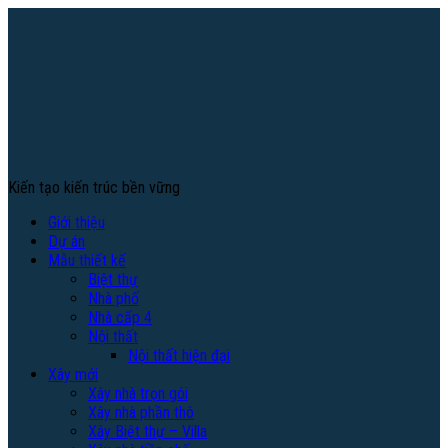
Kiến tạo kiến trúc bền vững
Giới thiệu
Dự án
Mẫu thiết kế
Biệt thự
Nhà phố
Nhà cấp 4
Nội thất
Nội thất hiện đại
Xây mới
Xây nhà trọn gói
Xây nhà phần thô
Xây Biệt thự – Villa