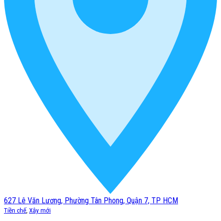
627 Lê Văn Lương, Phường Tân Phong, Quận 7, TP HCM
Tiền chế
,
Xây mới