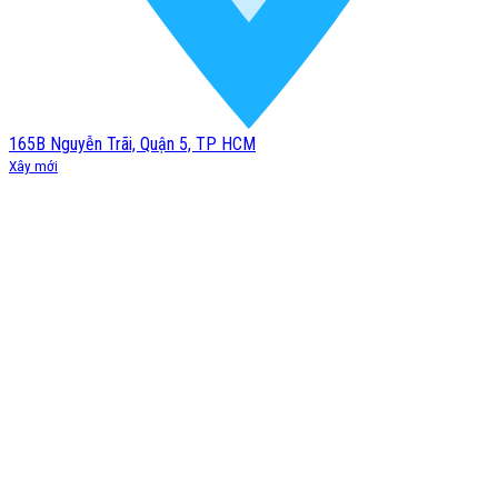
165B Nguyễn Trãi, Quận 5, TP HCM
Xây mới