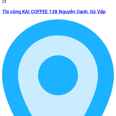
23
Thi công KAI COFFEE 138 Nguyễn Oanh, Gò Vấp