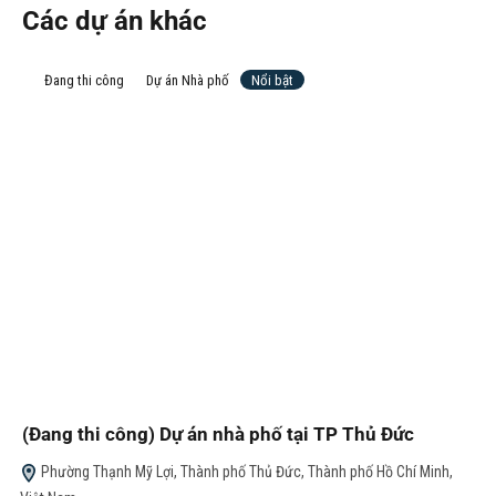
222-225 Lý Tự Trọng, Phường Bến Thành, Quận 1, Thành phố Hồ Chí
Minh
Xây mới
Đã hoàn thành
Dự án Nhà phố
Nổi bật
Dự án nhà phố 4.5 tầng tại Phú Nhuận TPHCM
541/127 Huỳnh Văn Bánh, P.13, Q.Phú Nhuận, TP.HCM
Xây mới