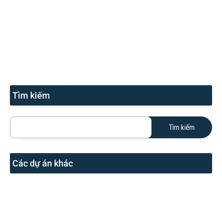
(Đang thi công) Dự án nhà phố tại TP Thủ Đức
Phường Thạnh Mỹ Lợi, Thành phố Thủ Đức, Thành phố Hồ Chí Minh,
Việt Nam
Xây mới
Đã hoàn thành
Dự án Biệt thự
Nổi bật
Công trình biệt thự song lập tại TP. Thủ Đức
Thạnh Mỹ Lợi, TP. Thủ Đức
Xây mới
Đang thi công
Dự án Nhà phố
Nổi bật
(Đang thi công) Dự án nhà phố liền kề tại Thạnh Mỹ